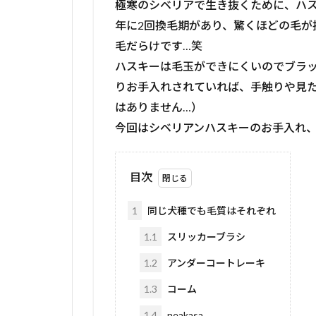
極寒のシベリアで生き抜くために、ハ
年に2回換毛期があり、驚くほどの毛が
毛だらけです…笑
ハスキーは毛玉ができにくいのでブラ
りお手入れされていれば、手触りや見
はありません…）
今回はシベリアンハスキーのお手入れ
目次
1
同じ犬種でも毛質はそれぞれ
1.1
スリッカーブラシ
1.2
アンダーコートレーキ
1.3
コーム
1.4
neakasa