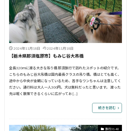
2024年11月18日
2024年11月18日
【栃木県那須塩原市】もみじ谷大吊橋
全長320ｍに渡る大きな吊り橋 那須旅行で訪れたスポットの紹介です。
こちらのもみじ谷大吊橋は国内最長クラスの吊り橋。橋はとても高く、
途中から中央が金網になっているため、苦手なワンちゃんは注意してく
ださい。通行料は大人一人300円。犬は無料だったと思います。 渡った
先は軽く散策できるくらいに広がってお […]
続きを読む
旅行31-40