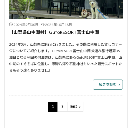
2024年9月30日
2024年10月18日
【山梨県山中湖村】GufoRESORT富士山中湖
2024年5月、山梨県に旅行に行きました。その際に利用した貸しコテー
ジについてご紹介します。 GufoRESORT富士山中湖 犬連れ旅行通算35
泊目となる今回の宿泊先は、山梨県にあるGufoRESORT富士山中湖。山
中湖のすぐそばに位置し、忍野八海や石割神社といった観光スポットか
らもそう遠くありませ […]
続きを読む
1
2
Next